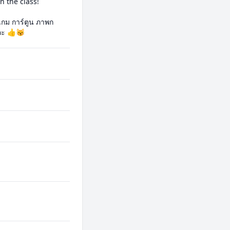
 the class!

 เกม การ์ตูน ภาพก
คะ 👍😽