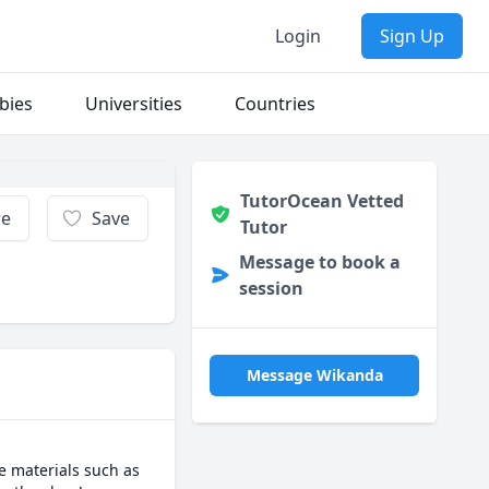
Login
Sign Up
bies
Universities
Countries
TutorOcean Vetted
re
Save
Tutor
Message to book a
session
Message Wikanda
e materials such as 