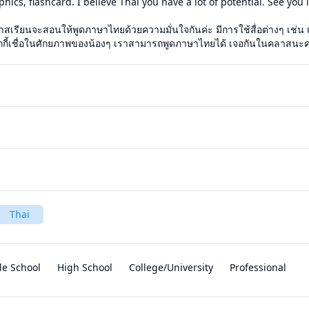
ics, flashcard. I believe Thai you have a lot of potential. See you in
ะ คลาสเรียนจะสอนให้พูดภาษาไทยด้วยความมั่นใจกันค่ะ มีการใช้สื่อต่างๆ เช่น
วิกกี้เชื่อในศักยภาพของน้องๆ เราสามารถพูดภาษาไทยได้ เจอกันในคลาสนะ
Thai
le School
High School
College/University
Professional