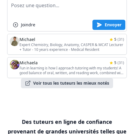
Joindre
Envoyer
Michael
5
(
31
)
Expert Chemistry, Biology, Anatomy, CASPER & MCAT Lecturer
+ Tutor - 10 years experience - Medical Resident
Michaela
5
(
31
)
Fun in learning is how I approach tutoring with my students! A
good balance of oral, written, and reading work, combined with
the students' unique interests, keeps the sessions interesting!
Voir tous les tuteurs les mieux notés
Des tuteurs en ligne de confiance
provenant de grandes universités telles que