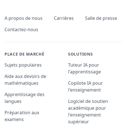
Pied de page
A propos de nous
Carrières
Salle de presse
Contactez-nous
PLACE DE MARCHÉ
SOLUTIONS
Sujets populaires
Tuteur IA pour
l'apprentissage
Aide aux devoirs de
mathématiques
Copilote IA pour
l'enseignement
Apprentissage des
langues
Logiciel de soutien
académique pour
Préparation aux
l'enseignement
examens
supérieur