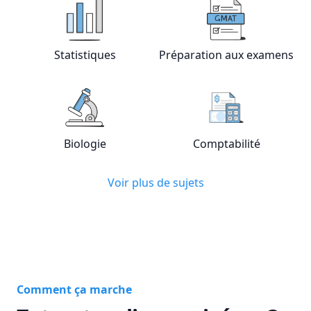
View online
Statistiques
tutors
View online
Pré
Statistiques
Préparation aux examens
View online
Biologie
tutors
View online
Com
Biologie
Comptabilité
Voir plus de sujets
Comment ça marche